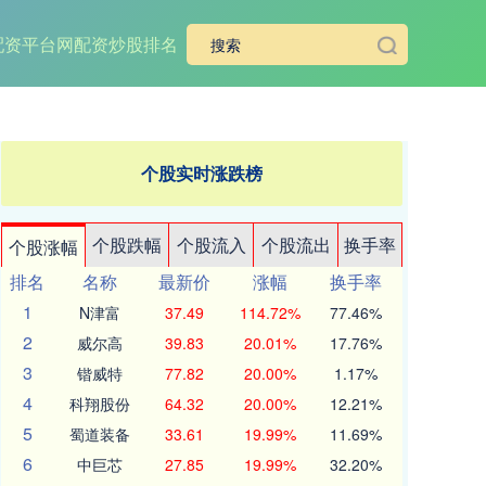
配资平台网
配资炒股排名
个股实时涨跌榜
个股跌幅
个股流入
个股流出
换手率
个股涨幅
排名
名称
最新价
涨幅
换手率
1
N津富
37.49
114.72%
77.46%
2
威尔高
39.83
20.01%
17.76%
3
锴威特
77.82
20.00%
1.17%
4
科翔股份
64.32
20.00%
12.21%
5
蜀道装备
33.61
19.99%
11.69%
6
中巨芯
27.85
19.99%
32.20%