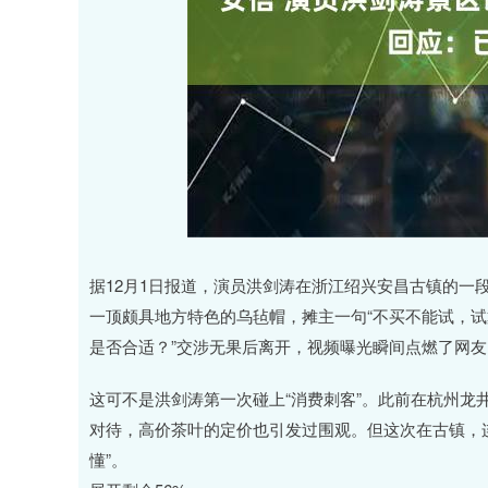
深证成指
14110.12
.92
0.57%
-34.08
-0
据12月1日报道，演员洪剑涛在浙江绍兴安昌古镇的一
一顶颇具地方特色的乌毡帽，摊主一句“不买不能试，试戴
是否合适？”交涉无果后离开，视频曝光瞬间点燃了网
这可不是洪剑涛第一次碰上“消费刺客”。此前在杭州龙
对待，高价茶叶的定价也引发过围观。但这次在古镇，
懂”。