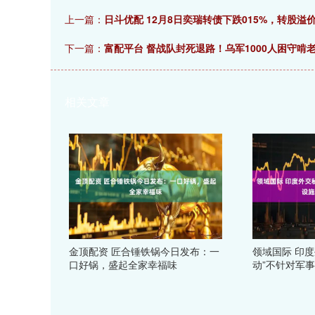
上一篇：
日斗优配 12月8日奕瑞转债下跌015%，转股溢价
下一篇：
富配平台 督战队封死退路！乌军1000人困守
相关文章
金顶配资 匠合锤铁锅今日发布：一
领域国际 印
口好锅，盛起全家幸福味
动”不针对军