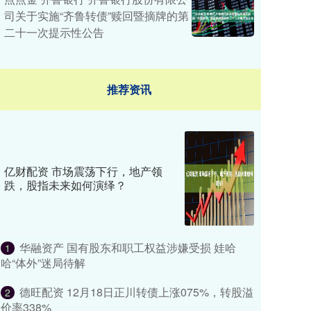
司关于实施“齐鲁转债”赎回暨摘牌的第
二十一次提示性公告
推荐资讯
亿财配资 市场震荡下行，地产领
跌，股指未来如何演绎？
华融资产 国有股东和职工权益涉嫌受损 娃哈
1
哈“体外”迷局待解
德旺配资 12月18日正川转债上涨075%，转股溢
2
价率338%