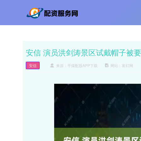
安信 演员洪剑涛景区试戴帽子被
安信
来源：平煤配股APP下载
网站：富灯网