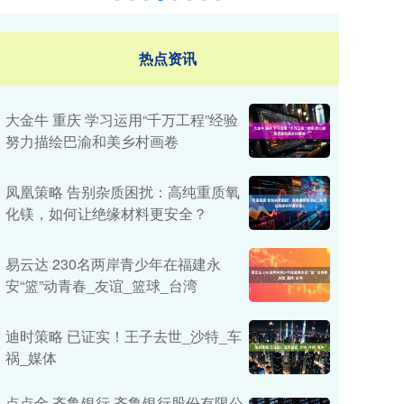
热点资讯
大金牛 重庆 学习运用“千万工程”经验
努力描绘巴渝和美乡村画卷
凤凰策略 告别杂质困扰：高纯重质氧
化镁，如何让绝缘材料更安全？
易云达 230名两岸青少年在福建永
安“篮”动青春_友谊_篮球_台湾
迪时策略 已证实！王子去世_沙特_车
祸_媒体
点点金 齐鲁银行 齐鲁银行股份有限公