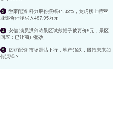
微豪配资 科力股份振幅41.32%，龙虎榜上榜营
3
业部合计净买入487.95万元
安信 演员洪剑涛景区试戴帽子被要价5元，景区
4
回应：已让商户整改
亿财配资 市场震荡下行，地产领跌，股指未来如
5
何演绎？