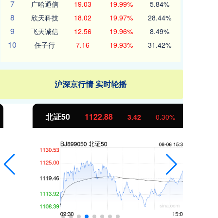
7
广哈通信
19.03
19.99%
5.84%
8
欣天科技
18.02
19.97%
28.44%
9
飞天诚信
12.56
19.96%
8.49%
10
任子行
7.16
19.93%
31.42%
沪深京行情 实时轮播
北证50
1122.88
创
3.42
0.30%