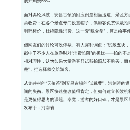
展开剩余56%
面对舆论风波，安昌古镇的回应倒是相当迅速。景区方面
类收费；在各个景点专门设置帽子，供游客免费试戴拍
明码标价，杜绝隐性消费。这一套“组合拳”，算是给事
但网友们的讨论可没停歇。有人犀利调侃：“试戴五块，
戳中了不少人在旅游时对“消费陷阱”的担忧——怕的不
相对理性，认为如果大量游客只试戴拍照却不购买，商
楚”，把选择权交给游客。
从龙井村的“天价茶”到安昌古镇的“试戴费”，洪剑涛
间的失衡。景区快速整改值得肯定，但如何建立长效机制
是更值得思考的课题。毕竟，游客的好口碑，才是景区最
发布于：河南省