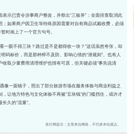
表示已责令涉事商户整改，并祭出“三板斧”：全面排查取消此
照；如果商户因卫生等特殊原因需要对自有商品试戴收费，必须
件暂时画上了一个官方句号。
看一眼不得三块？路过是不是都得收一块？”这话虽然夸张，却
是明码标价，而是那种猝不及防、影响心情的“潜规则”。也有人
户收取少量费用清理维护也情有可原，但关键必须“事先说清
的遭遇像一面镜子，照出了部分旅游市场在服务体验与商业利益之
，让地方特色与文化体验不再被“五块钱”的门槛挡住，或许才
长久的“流量”。
富灯网提示：文章来自网络，不代表本站观点。