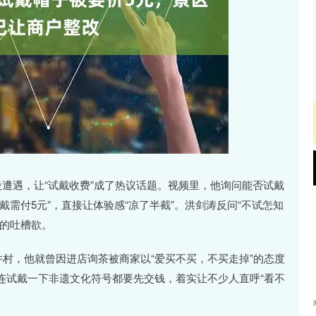
沪深300
4651.31
.24%
-6.85
-0.15%
段遭遇，让“试戴收费”成了热议话题。视频里，他询问能否试戴
需付5元”，直接让体验感“凉了半截”。洪剑涛反问“不试怎知
友的吐槽欲。
井村，他就曾因进店询茶被商家以“爱买不买，不买走掉”的态度
连试戴一下非遗文化符号都要先交钱，着实让不少人直呼“看不