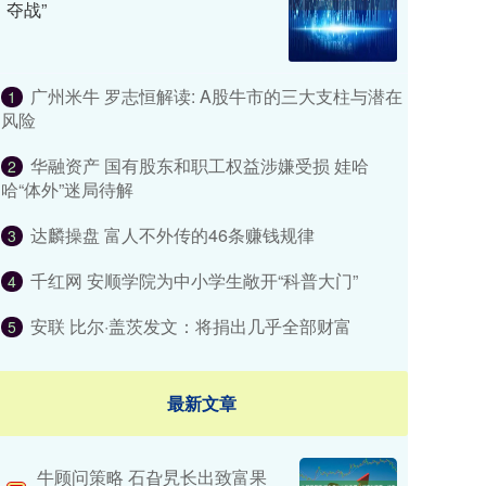
夺战”
广州米牛 罗志恒解读: A股牛市的三大支柱与潜在
1
风险
华融资产 国有股东和职工权益涉嫌受损 娃哈
2
哈“体外”迷局待解
达麟操盘 富人不外传的46条赚钱规律
3
千红网 安顺学院为中小学生敞开“科普大门”
4
安联 比尔·盖茨发文：将捐出几乎全部财富
5
最新文章
牛顾问策略 石旮旯长出致富果