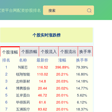
配资平台网
配资炒股排名
个股实时涨跌榜
个股跌幅
个股流入
个股流出
换手率
个股涨幅
排名
名称
最新价
涨幅
换手率
1
N展芯
116.52
396.89%
79.39%
2
锐翔智能
110.02
20.21%
16.80%
3
志特新材
14.8
20.03%
14.18%
4
博腾股份
20.44
20.02%
14.77%
5
近岸蛋白
46.72
20.01%
5.62%
6
毕得医药
61.6
20.01%
6.12%
7
五洲医疗
83.62
20.01%
18.37%