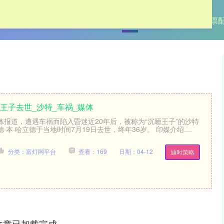
首页
富灯网
富灯网平台
股票
王子去世_沙特_车祸_媒体
体报道，遭遇车祸而陷入昏迷近20年后，被称为“沉睡王子”的沙特
本·哈立德于当地时间7月19日去世，终年36岁。 印媒介绍....
分类：富灯网平台
查看：169
日期：04-12
迪时策略
文章已加载完成