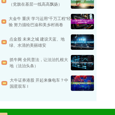
（党旗在基层一线高高飘扬）
大金牛 重庆 学习运用“千万工程”经
验 努力描绘巴渝和美乡村画卷
点金股 未来之城 建设天蓝、地
绿、水清的美丽雄安
抓牛网 全民普法，让法治扎根大
地（法治头条）
大牛证券港股 开起来像电车？中
国星双车 i