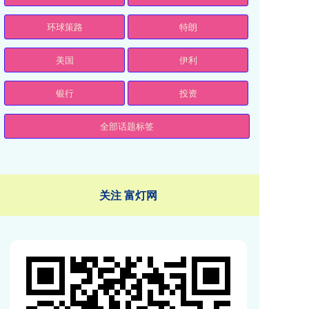
环球策路
特朗
美国
伊利
银行
投资
全部话题标签
关注 富灯网