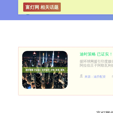
富灯网 相关话题
迪时策略 已证实！
据环球网援引印度媒
阿拉伯王子阿勒瓦利德·
来源：涵乔配资
富灯网