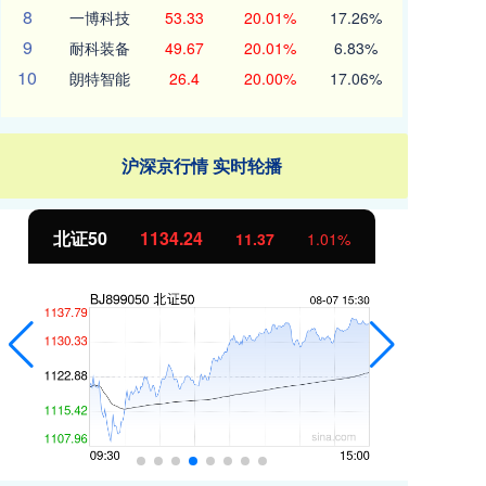
8
一博科技
53.33
20.01%
17.26%
9
耐科装备
49.67
20.01%
6.83%
10
朗特智能
26.4
20.00%
17.06%
沪深京行情 实时轮播
北证50
1134.24
创
11.37
1.01%